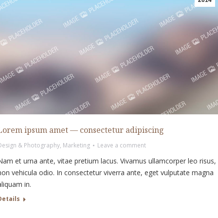
2014
Lorem ipsum amet — consectetur adipiscing
Design & Photography
,
Marketing
Leave a comment
Nam et urna ante, vitae pretium lacus. Vivamus ullamcorper leo risus,
non vehicula odio. In consectetur viverra ante, eget vulputate magna
aliquam in.
Details