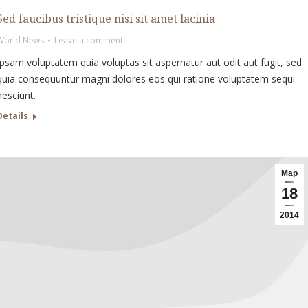
Sed faucibus tristique nisi sit amet lacinia
World News
Leave a comment
Ipsam voluptatem quia voluptas sit aspernatur aut odit aut fugit, sed
quia consequuntur magni dolores eos qui ratione voluptatem sequi
nesciunt.
Details
Мар
18
2014