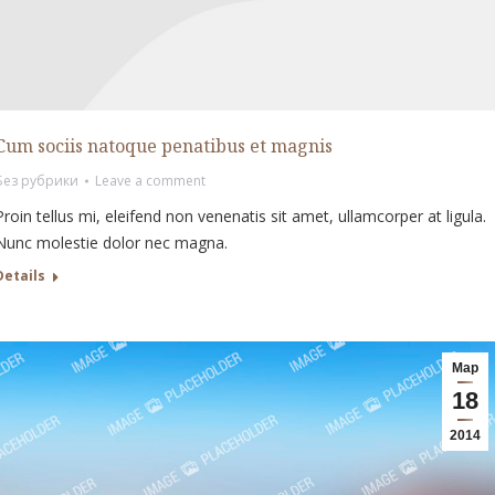
Cum sociis natoque penatibus et magnis
Без рубрики
Leave a comment
Proin tellus mi, eleifend non venenatis sit amet, ullamcorper at ligula.
Nunc molestie dolor nec magna.
Details
Мар
18
2014