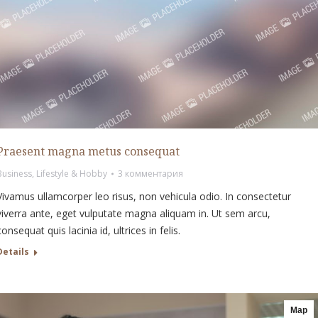
Praesent magna metus consequat
Business
,
Lifestyle & Hobby
3 комментария
Vivamus ullamcorper leo risus, non vehicula odio. In consectetur
viverra ante, eget vulputate magna aliquam in. Ut sem arcu,
consequat quis lacinia id, ultrices in felis.
Details
Мар