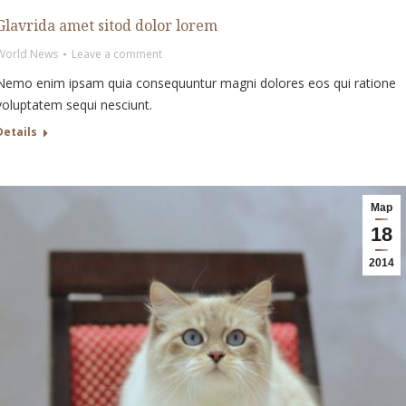
Glavrida amet sitod dolor lorem
World News
Leave a comment
Nemo enim ipsam quia consequuntur magni dolores eos qui ratione
voluptatem sequi nesciunt.
Details
Мар
18
2014