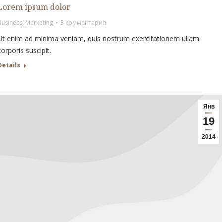
Lorem ipsum dolor
Business
,
Marketing
3 комментария
Ut enim ad minima veniam, quis nostrum exercitationem ullam
corporis suscipit.
Details
Янв
19
2014