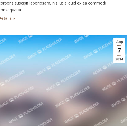
corporis suscipit laboriosam, nisi ut aliquid ex ea commodi
consequatur.
Details
Апр
7
2014