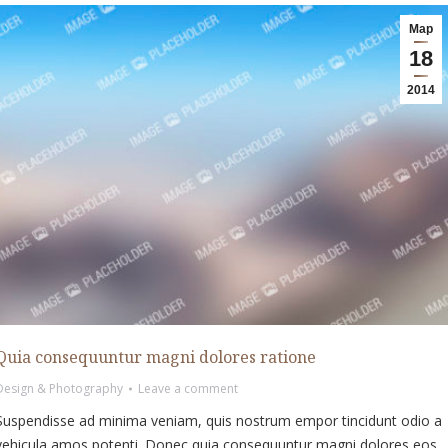
Мар
18
2014
Quia consequuntur magni dolores ratione
Design & Photography
Leave a comment
Suspendisse ad minima veniam, quis nostrum empor tincidunt odio a
vehicula amos potenti. Donec quia consequuntur magni dolores eos