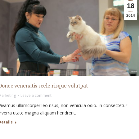
18
2014
Donec venenatis scele risque volutpat
Marketing
Leave a comment
Vivamus ullamcorper leo risus, non vehicula odio. In consectetur
viverra utate magna aliquam hendrerit.
Details