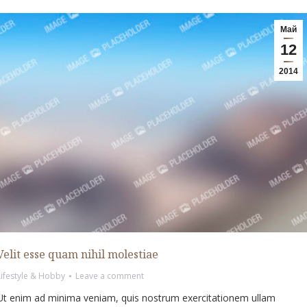
Май
12
2014
Velit esse quam nihil molestiae
Lifestyle & Hobby
Leave a comment
Ut enim ad minima veniam, quis nostrum exercitationem ullam