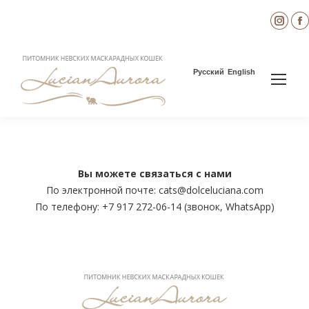
Inst
page
open
in
i
Русский
English
new
wind
Вы можете связаться с нами
По электронной почте: cats@dolceluciana.com
По телефону: +7 917 272-06-14 (звонок, WhatsApp)