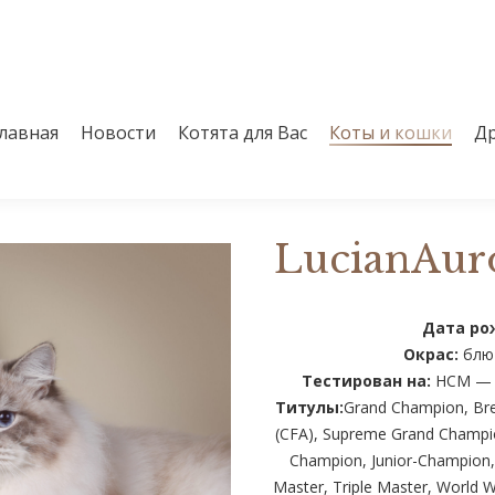
лавная
Новости
Котята для Вас
Коты и кошки
Др
лавная
Новости
Котята для Вас
Коты и кошки
Др
LucianAuro
Дата ро
Окрас:
блю 
Тестирован на:
HCM — N
Титулы:
Grand Champion, Bree
(CFA), Supreme Grand Champion
Champion, Junior-Champion, 
Master, Triple Master, World Wi