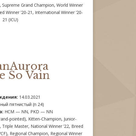
F), Supreme Grand Champion, World Winner
ed Winner ’20-21, International Winner ’20-
21 (ICU)
anAurora
e So Vain
ждения:
14.03.2021
ный пятнистый (n 24)
а:
HCM — NN, PKD — NN
nd-pointed), Kitten-Champion, Junior-
riple Master, National Winner ’22, Breed
WCF), Regional Champion, Regional Winner