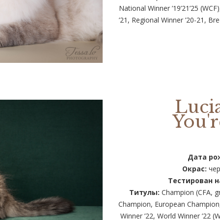
National Winner ’19’21’25 (WC
’21, Regional Winner ’20-21, Bre
Luci
You'r
Дата ро
Окрас:
чер
Тестирован н
Титулы:
Champion (CFA, gra
Champion, European Champion, T
Winner ’22, World Winner ’22 (