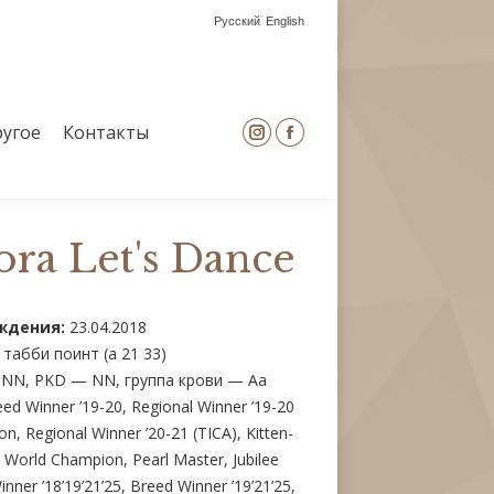
Русский
English
угое
Контакты
Instagram
Facebook
page
page
opens
opens
угое
Контакты
Instagram
Facebook
in
in
page
page
new
new
opens
opens
window
window
in
in
ra Let's Dance
new
new
window
window
ждения:
23.04.2018
табби поинт (a 21 33)
N, PKD — NN, группа крови — Aa
d Winner ’19-20, Regional Winner ’19-20
, Regional Winner ’20-21 (TICA), Kitten-
World Champion, Pearl Master, Jubilee
nner ’18’19’21’25, Breed Winner ’19’21’25,