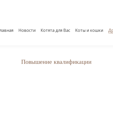
лавная
Новости
Котята для Вас
Коты и кошки
Др
лавная
Новости
Котята для Вас
Коты и кошки
Др
Повышение квалификации