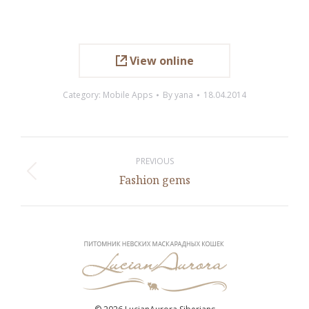
View online
Category:
Mobile Apps
By
yana
18.04.2014
Project
navigation
PREVIOUS
Previous
Fashion gems
project: