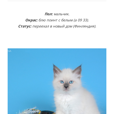
Пол:
мальчик.
Окрас:
блю поинт с белым (a 09 33).
Статус:
переехал в новый дом
(Финляндия).