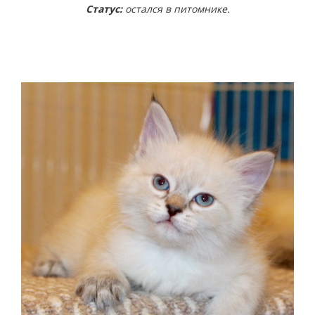
Статус:
остался в питомнике
.