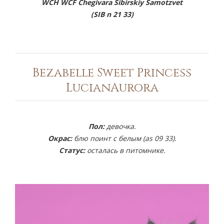
WCH WCF Chegivara Sibirskiy Samotzvet
(SIB n 21 33)
Bezabelle Sweet Princess
LucianAurora
Пол:
девочка.
Окрас:
блю поинт с белым (as 09 33).
Статус:
осталась в питомнике.