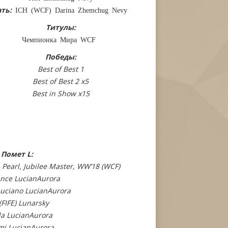
ть:
ICH (WCF) Darina Zhemchug Nevy
Титулы:
Чемпионка Мира WCF
Победы:
Best of Best 1
Best of Best 2 x5
Best in Show x15
Помет L:
 Pearl, Jubilee Master, WW’18 (WCF)
ance LucianAurora
Luciano LucianAurora
(FIFE) Lunarsky
la LucianAurora
mi LucianAurora