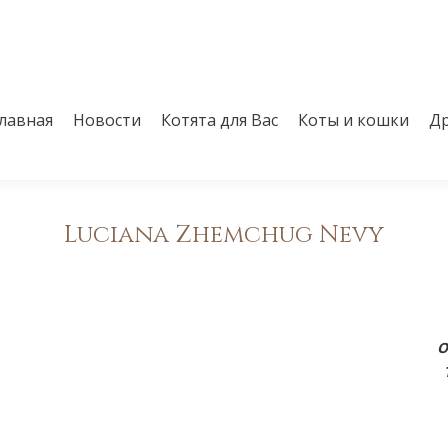
лавная
Новости
Котята для Вас
Коты и кошки
Др
лавная
Новости
Котята для Вас
Коты и кошки
Др
Luciana Zhemchug Nevy
О