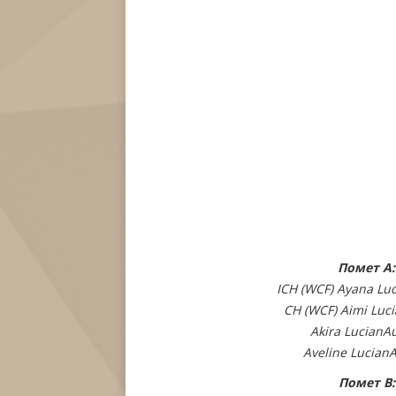
Помет A:
ICH (WCF) Ayana Lu
CH (WCF) Aimi Luc
Akira LucianA
Aveline Lucian
Помет B: