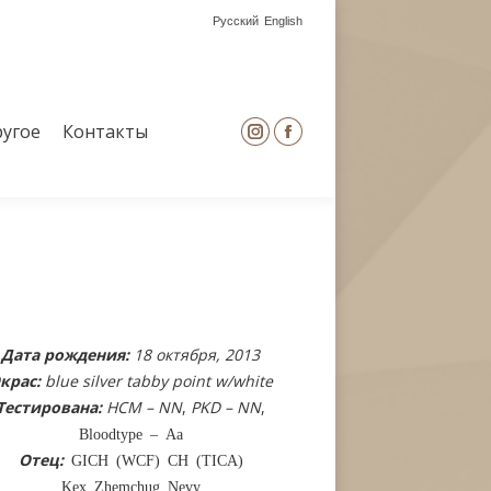
Русский
English
угое
Контакты
Instagram
Facebook
page
page
opens
opens
угое
Контакты
Instagram
Facebook
in
in
page
page
new
new
opens
opens
window
window
in
in
new
new
window
window
Дата рождения:
18 октября, 2013
крас:
blue silver tabby point w/white
Тестирована:
HCM – NN
,
PKD – NN
,
Bloodtype – Aa
Отец:
GICH (WCF) CH (TICA)
Kex Zhemchug Nevy