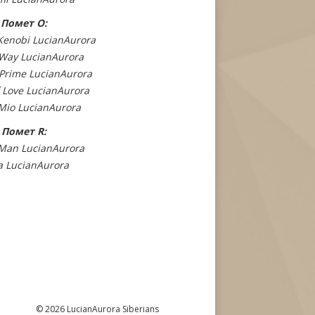
Помет O:
enobi LucianAurora
Way LucianAurora
Prime LucianAurora
f Love LucianAurora
 Mio LucianAurora
Помет R:
Man LucianAurora
 LucianAurora
© 2026 LucianAurora Siberians