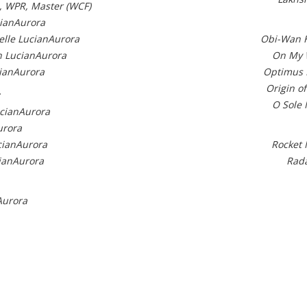
, WPR, Master (WCF)
cianAurora
elle LucianAurora
Obi-Wan K
n LucianAurora
On My 
ianAurora
Optimus 
Origin o
O Sole
ucianAurora
urora
cianAurora
Rocket 
ianAurora
Rada
Aurora