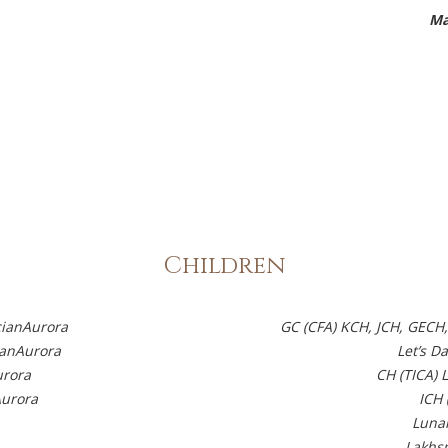
Ма
Children
cianAurora
GC (CFA) KCH, JCH, GECH,
ianAurora
Let’s D
urora
CH (TICA) 
Aurora
ICH 
Luna
Lakhs