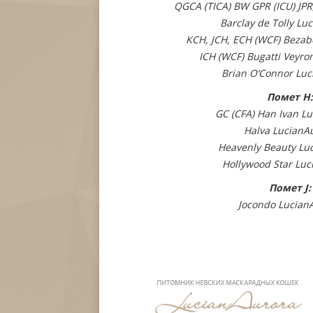
QGCA (TICA) BW GPR (ICU) JPR
Barclay de Tolly Lu
KCH, JCH, ECH (WCF) Bezab
ICH (WCF) Bugatti Veyro
Brian O’Connor Luc
Помет H:
GC (CFA) Han Ivan L
Halva LucianA
Heavenly Beauty Lu
Hollywood Star Luc
Помет J:
Jocondo Lucian