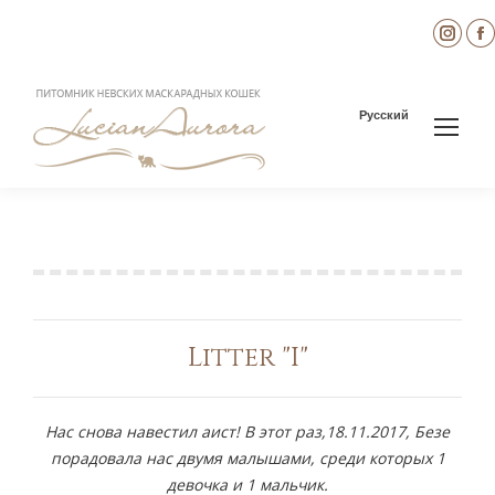
Inst
page
open
in
i
Русский
new
wind
Litter «K»
You are here:
Litter "I"
Нас снова навестил аист! В этот раз,18.11.2017, Безе
порадовала нас двумя малышами, среди которых 1
девочка и 1 мальчик.