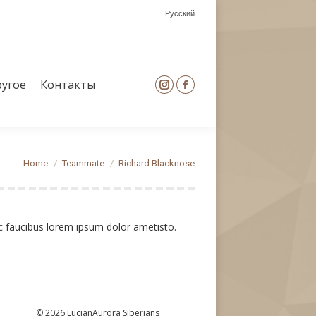
Русский
угое
Контакты
Instagram
Facebook
page
page
opens
opens
угое
Контакты
Instagram
Facebook
in
in
page
page
new
new
opens
opens
window
window
in
in
You are here:
Home
Teammate
Richard Blacknose
new
new
window
window
c faucibus lorem ipsum dolor ametisto.
© 2026 LucianAurora Siberians