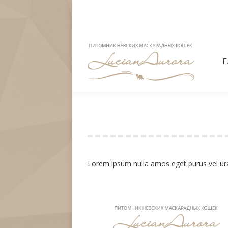
Г
Г
Richard Blacknose
Lorem ipsum nulla amos eget purus vel ura