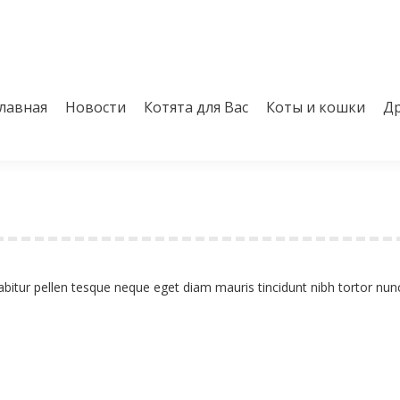
лавная
Новости
Котята для Вас
Коты и кошки
Др
лавная
Новости
Котята для Вас
Коты и кошки
Др
bitur pellen tesque neque eget diam mauris tincidunt nibh tortor nun