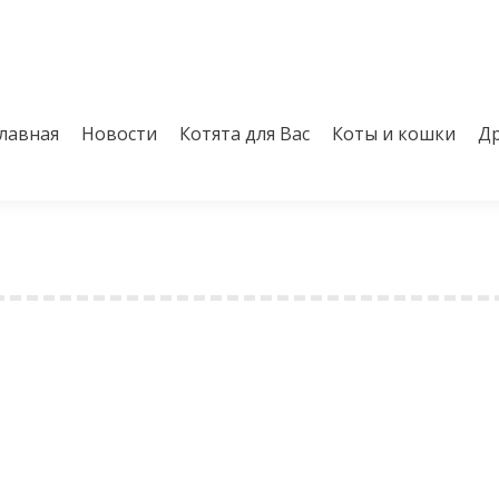
лавная
Новости
Котята для Вас
Коты и кошки
Др
лавная
Новости
Котята для Вас
Коты и кошки
Др